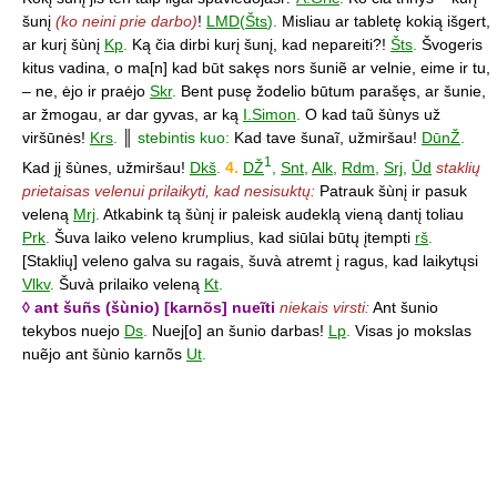
šunį
(ko neini prie darbo)
!
LMD
(
Šts
).
Misliau ar tabletę kokią išgert,
ar kurį šùnį
Kp
.
Ką čia dirbi kurį šunį, kad nepareiti?!
Šts
.
Švogeris
kitus vadina, o ma[n] kad būt sakęs nors šuniẽ ar velnie, eime ir tu,
– ne, ėjo ir praėjo
Skr
.
Bent pusę žodelio būtum parašęs, ar šunie,
ar žmogau, ar dar gyvas, ar ką
I.Simon
.
O kad taũ šùnys už
viršūnės!
Krs
.
║
stebintis kuo:
Kad tave šunaĩ, užmiršau!
DūnŽ
.
1
Kad jį šùnes, užmiršau!
Dkš
.
4.
DŽ
,
Snt
,
Alk
,
Rdm
,
Srj
,
Ūd
staklių
prietaisas velenui prilaikyti, kad nesisuktų:
Patrauk šùnį ir pasuk
veleną
Mrj
.
Atkabink tą šùnį ir paleisk audeklą vieną dantį toliau
Prk
.
Šuva laiko veleno krumplius, kad siūlai būtų įtempti
rš
.
[Staklių] veleno galva su ragais, šuvà atremt į ragus, kad laikytųsi
Vlkv
.
Šuvà prilaiko veleną
Kt
.
◊ ant šuñs (šùnio) [karnõs] nueĩti
niekais virsti:
Ant šunio
tekybos nuejo
Ds
.
Nuej[o] an šunio darbas!
Lp
.
Visas jo mokslas
nuẽjo ant šùnio karnõs
Ut
.