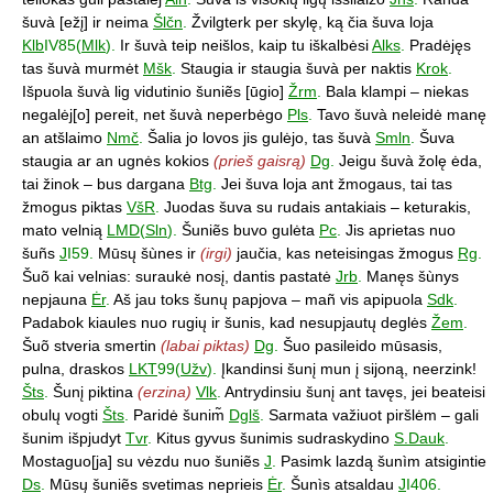
šuvà [ežį] ir neima
Šlčn
.
Žvilgterk per skylę, ką čia šuva loja
Klb
IV85(
Mlk
).
Ir šuvà teip neišlos, kaip tu iškalbėsi
Alks
.
Pradėjęs
tas šuvà murmėt
Mšk
.
Staugia ir staugia šuvà per naktis
Krok
.
Išpuola šuvà lig vidutinio šuniẽs [ūgio]
Žrm
.
Bala klampi – niekas
negalėj[o] pereit, net šuvà neperbėgo
Pls
.
Tavo šuvà neleidė manę
an atšlaimo
Nmč
.
Šalia jo lovos jis gulėjo, tas šuvà
Smln
.
Šuva
staugia ar an ugnės kokios
(prieš gaisrą)
Dg
.
Jeigu šuvà žolę ėda,
tai žinok – bus dargana
Btg
.
Jei šuva loja ant žmogaus, tai tas
žmogus piktas
VšR
.
Juodas šuva su rudais antakiais – keturakis,
mato velnią
LMD
(
Sln
).
Šuniẽs buvo gulėta
Pc
.
Jis aprietas nuo
šuñs
J
I59.
Mūsų šùnes ir
(irgi)
jaučia, kas neteisingas žmogus
Rg
.
Šuõ kai velnias: suraukė nosį, dantis pastatė
Jrb
.
Manęs šùnys
nepjauna
Ėr
.
Aš jau toks šunų papjova – mañ vis apipuola
Sdk
.
Padabok kiaules nuo rugių ir šunis, kad nesupjautų deglės
Žem
.
Šuõ stveria smertin
(labai piktas)
Dg
.
Šuo pasileido mūsasis,
pulna, draskos
LKT
99(
Užv
).
Įkandinsi šunį mun į sijoną, neerzink!
Šts
.
Šunį piktina
(erzina)
Vlk
.
Antrydinsiu šunį ant tavęs, jei beateisi
obulų vogti
Šts
.
Paridė šunim̃
Dglš
.
Sarmata važiuot piršlėm – gali
šunim išpjudyt
Tvr
.
Kitus gyvus šunimis sudraskydino
S.Dauk
.
Mostaguo[ja] su vėzdu nuo šuniẽs
J
.
Pasimk lazdą šunìm atsigintie
Ds
.
Mūsų šuniẽs svetimas neprieis
Ėr
.
Šunìs atsaldau
J
I406.