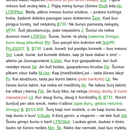
mėsos šuõ srubą laka
J
.
Pigią mėsą šunys (šùnes
Rod
) ėda
An
,
LTR
(
Pbs
).
Bėda, plikos mėsos šuniui sriubos, – juokėsi turtinga
boba, žadanti dideles pasogas savo dukterims
Žem
.
Kad šuo
pinigus turėtų, tad netykotų
B
730.
Nė šunys pamestą nekąstų
VP
34.
Šuõ įduodamuoju, pats nepasiims
J
.
Šuniui vis reikia
duonos mest
LTR
(
Ds
).
Šunie, šunie, te plutą
(sakoma žmogui,
kuris daug pliauškia)
Plv
.
Šuo pavyd šùn kuknion eiti
Sch
99;
PrLXVII
22,
B
,
B
730.
Lauk, šuneli, kol pastips kumelė – bus mėsos
Snt
.
Lauk, šunie, kol kumelė išdvės, taip jis tave dabar ir ims! –
atkirto jai Juozaponienė
A.Vien
.
Kur trys gaspadinės, ten šuõ
neėdęs stova
Sd
.
Jei šuõ kūdas, gaspadorius brudas
Dg
.
Šuniuo
plikam visur šalta
M.Unt
.
Kap [medžioklėn] jot – tada šùnes lakyt
Pv
.
Kai atvažiuos, tada jau šunìs lakins
(puls tvarkytis)
Lb
.
Ne
čėsas šunìs lakint, kai reikia eit medžiotų
An
.
Ne laikas šunį lakinti,
kai vilkas į kiemą
Prk
.
Jei šuoj šika, tai neloja
(dviejų darbų iš karto
nepadarysi)
Lš
.
Kur daug šunų, daug ir šunšūdžių
B
,
B
731.
Norint
šun[iui] per akis smok, nieko n'atbos
(apie įkyrų, gėdos neturintį
žmogų)
B
,
B
153,908.
Šunį kaip nori mokink, o vis kaip šuniu buvo,
taip šuniu ir bus!
V.Kudir
.
A šùnį gerini, a negerini – vis tiek šuõ
Jrb
.
Šuniu gimęs šuniu ir karš
LTR
(
Slnt
).
Laukas gimė, laukas ir dvės,
lauko nė šùnes neišės
Nm
,
Šk
.
Nieks dar nematė, kad šuo mylėtų