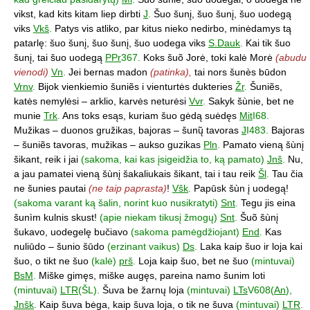
vikst, kad kits kitam liep dirbti
J
.
Šuo šunį, šuo šunį, šuo uodegą
viks
Vkš
.
Patys vis atliko, par kitus nieko nedirbo, minėdamys tą
patarlę: šuo šunį, šuo šunį, šuo uodega viks
S.Dauk
.
Kai tik šuo
šunį, tai šuo uodegą
PPr
367.
Koks šuõ Jorė, toki kalė Morė
(abudu
vienodi)
Vn
.
Jei bernas madon
(patinka),
tai nors šunès būdon
Vrnv
.
Bijok vienkiemio šuniẽs i vienturtės dukteries
Žr
.
Šuniẽs,
katės nemylėsi – arklio, karvės neturėsi
Vvr
.
Sakyk šùnie, bet ne
munie
Trk
.
Ans toks esąs, kuriam šuo gėdą suėdęs
Mit
I68.
Mužikas – duonos gružikas, bajoras – šunų̃ tavoras
J
I483.
Bajoras
– šuniẽs tavoras, mužikas – aukso guzikas
Pln
.
Pamato vieną šùnį
šikant, reik i jai
(sakoma, kai kas įsigeidžia to, ką pamato)
Jnš
.
Nu,
a jau pamatei vieną šùnį šakaliukais šikant, tai i tau reik
Šl
.
Tau čia
ne šunies pautai
(ne taip paprasta)
!
Všk
.
Papūsk šùn į uodegą!
(sakoma varant ką šalin, norint kuo nusikratyti)
Snt
.
Tegu jis eina
šunìm kulnis skust!
(apie niekam tikusį žmogų)
Snt
.
Šuõ šùnį
šukavo, uodegelę bučiavo
(sakoma pamėgdžiojant)
End
.
Kas
nuliūdo – šunio šūdo
(erzinant vaikus)
Ds
.
Laka kaip šuo ir loja kai
šuo, o tikt ne šuo
(kalė)
prš
.
Loja kaip šuo, bet ne šuo
(mintuvai)
BsM
.
Miške gimęs, miške augęs, pareina namo šunim loti
(mintuvai)
LTR
(ŠL).
Šuva be žarnų loja
(mintuvai)
LTs
V608(
An
),
Jnšk
.
Kaip šuva bėga, kaip šuva loja, o tik ne šuva
(mintuvai)
LTR
.