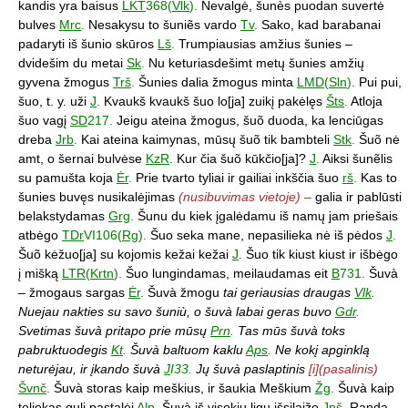
kandis yra baisus
LKT
368(
Vlk
).
Nevalgė, šunès puodan suvertė
bulves
Mrc
.
Nesakysu to šuniẽs vardo
Tv
.
Sako, kad barabanai
padaryti iš šunio skūros
Lš
.
Trumpiausias amžius šunies –
dvidešim du metai
Sk
.
Nu keturiasdešimt metų šunies amžių
gyvena žmogus
Trš
.
Šunies dalia žmogus minta
LMD
(
Sln
).
Pui pui,
šuo, t. y. uži
J
.
Kvaukš kvaukš šuo lo[ja] zuikį pakėlęs
Šts
.
Atloja
šuo vagį
SD
217.
Jeigu ateina žmogus, šuõ duoda, ka lenciūgas
dreba
Jrb
.
Kai ateina kaimynas, mūsų šuõ tik bambteli
Stk
.
Šuõ nė
amt, o šernai bulvėse
KzR
.
Kur čia šuõ kūkčio[ja]?
J
.
Aiksi šunẽlis
su pamušta koja
Ėr
.
Prie tvarto tyliai ir gailiai inkščia šuo
rš
.
Kas to
šunies buvęs nusikalėjimas
(nusibuvimas vietoje) –
galia ir pablūsti
belakstydamas
Grg
.
Šunu du kiek įgalėdamu iš namų jam priešais
atbėgo
TDr
VI106(
Rg
).
Šuo seka mane, nepasilieka nė iš pėdos
J
.
Šuõ kėžuo[ja] su kojomis kežai kežai
J
.
Šuo tik kiust kiust ir išbėgo
į mišką
LTR
(
Krtn
).
Šuo lungindamas, meilaudamas eit
B
731.
Šuvà
– žmogaus sargas
Ėr
.
Šuvà žmogu
tai geriausias draugas
Vlk
.
Nuejau nakties su savo šuniù, o šuvà labai geras buvo
Gdr
.
Svetimas šuvà pritapo prie mūsų
Prn
.
Tas mūs šuvà toks
pabruktuodegis
Kt
.
Šuvà baltuom kaklu
Aps
.
Ne kokį apginklą
neturėjau, ir įkando šuvà
J
I33.
Jų šuvà paslaptinis
[i](pasalinis)
Švnč
.
Šuvà storas kaip meškius, ir šaukia Meškium
Žg
.
Šuvà kaip
teliokas guli pastalėj
Aln
.
Šuvà iš visokių ligų išsilaižo
Jnš
.
Randa