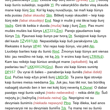
kaip šunìs sulaidojo, suguldė
Yl
.
Po vakarykščio darbo visą skauda
mane kaip šùnį
Snt
.
Kol lig kapų nuvažiuoju, tai mañ kaip šùnys
ėda pusiau
(labai skauda)
Slm
.
Biškelį nuejo skaudėti – teip kaip
šùnį ėdė
(labai skaudėjo)
End
.
Nagi ir mušė jį visi tikrai kaip šunį
Vaižg
.
Girti tik keikia ir duoda
(muša)
kaip į šunį
Žem
.
Pas mumi
mušės mušės kai šùnys
LKT
221(
Žm
).
Parejo pjaudamos kaip
šùnys
Trk
.
Pjaunasi kaip šunys par tvorą
Dt
.
Susipjovė kaip šunys
dėl kaulo
TŽ
V597(
Al
).
Nepasidalija kaip šuõ parakvijoms
Ub
.
Riekiatės it šunys
VP
40.
Visi rejas kaip šùnys, visi pikti
Aln
.
Liuobėjo barties kaip du šuniù
Rmč
.
Žmonys kaip šùnys ant vienas
kito: jau nesižino nė kaip, nė ką
Jrb
.
Ir erzins kaip šunį
LTR
(
Krž
).
Kam tau reikėjo kap šùniuo anskųst mane
(apkalbėti),
ką aš
padariau tau?
LKK
XIII126(
Grv
).
Buvo visi kaip šùnes sunirtę
DP
157.
Du vyrai iš šalies – panaberija kaip šuniẽs
(labai išdidi)
End
.
Pučias kaip ežys prieš šunį
LMD
(
Šl
).
Ta pana ilgai stovėjo
kaip šunies meisa neėdama
Šts
.
Juk jau, kas tikt nor, tas būrišką
nabagėlį stumdo šen ir ten nei kokį šùnį nevertą
K.Donel
.
O dabar
pasėjęs negi šunis vaikysi
(nieko nebeveiksi) –
reikia dirbt
Alv
.
Šuõ
neįvytų jo į bažnyčią
(niekada neina)
Gs
.
Nepriginsi nė su
devyniais šunimìs
(niekada nepavysi)
Plng
.
Teip išleka, kad anos
neparvarysi nė su devyniais šunim̃s
Trk
.
Tę manę nei su šuniù