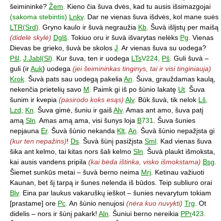
šeimininkė?
Žem
.
Kieno čia šuva dvės, kad tu ausis išsimazgojai
(sakoma stebintis)
Lnkv
.
Dar ne vienas šuva išdvės, kol mane suės
LTR
(
Srd
).
Gryno kaulo ir šuvà negraužia
Kb
.
Šuvà išlįstų per maišą
(didelė skylė)
Dglš
.
Tokiuo oru ir šuvà išvarytas nelėks
Pg
.
Vienas
Dievas be grieko, šuvà be skolos
J
.
Ar vienas šuva su uodega?
Pšl
,
J.Jabl
(
Sl
).
Kur šuva, ten ir uodega
LTs
V224,
Pš
.
Guli šuvà –
guli (ir
Auk
) uodega
(jei šeimininkas tinginys, tai ir visi tinginiauja)
Krok
.
Šuvà pats sau uodegą pakelia
An
.
Šuva, grauždamas kaulą,
nekenčia prietelių savo
M
.
Paimk gi iš po šùnio lakatę
Ut
.
Šuva
šunim ir kvepia
(pasirodo koks esąs)
Alv
.
Būk šuvà, tik nelok
Lš
,
Lzd
,
Kn
.
Šuva gimė, šuniu ir gaiš
Alv
.
Amas ant amo, šuva patį
amą
Sln
.
Amas amą ama, visi šunys loja
B
731.
Šuva šunies
nepjauna
Ėr
.
Šuvà šùnio nekanda
Klt
,
An
.
Šuvà šùnio nepažįsta gi
(kur ten nepažins)
!
Ds
.
Šuvà šùnį pasižįsta
Sml
.
Kad vienas šuva
šika ant kelmo, tai kitas nors šali kelmo
Sln
.
Šuvà plaukt išmoksta,
kai ausis vandens pripila
(kai bėda ištinka, visko išmokstama)
Bsg
.
Šiemet sunkūs metai – šuvà berno neima
Mrj
.
Ketinau važiuoti
Kaunan, bet šį tarpą ir šunes nelenda iš būdos. Teip subliuro orai
Blv
.
Eina par laukus vakaruškų ieškot – šunies nevarytum tokiam
[prastame] ore
Pc
.
An šùnio nenujosi
(nėra kuo nuvykti)
Trg
.
Ot
didelis – nors ir šùnį pakark!
Aln
.
Šuniui berno nereikia
PPr
423.