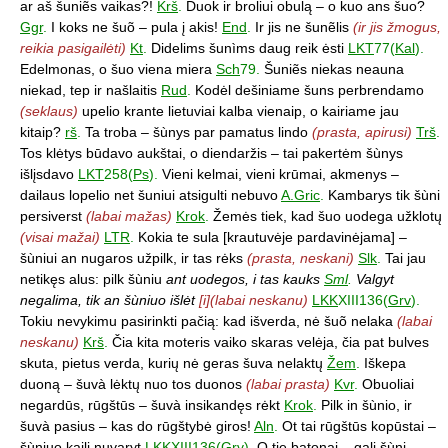
ar aš šuniẽs vaikas?!
Krš
.
Duok ir broliui obulą – o kuo ans šuo?
Ggr
.
I koks ne šuõ – pula į akis!
End
.
Ir jis ne šunẽlis
(ir jis žmogus,
reikia pasigailėti)
Kt
.
Didelims šunìms daug reik ėsti
LKT
77(
Kal
).
Edelmonas, o šuo viena miera
Sch
79.
Šuniẽs niekas neauna
niekad, tep ir našlaitis
Rud
.
Kodėl dešiniame šuns perbrendamo
(seklaus)
upelio krante lietuviai kalba vienaip, o kairiame jau
kitaip?
rš
.
Ta troba – šùnys par pamatus lindo
(prasta, apirusi)
Trš
.
Tos klėtys būdavo aukštai, o diendaržis – tai pakertėm šùnys
išlįsdavo
LKT
258(
Ps
).
Vieni kelmai, vieni krūmai, akmenys –
dailaus lopelio net šuniui atsigulti nebuvo
A.Gric
.
Kambarys tik šùni
persiverst
(labai mažas)
Krok
.
Žemės tiek, kad šuo uodega užklotų
(visai mažai)
LTR
.
Kokia te sula [krautuvėje pardavinėjama] –
šùniui an nugaros užpilk, ir tas rėks
(prasta, neskani)
Slk
.
Tai jau
netikęs alus: pilk šùniu
ant uodegos, i tas kauks
Sml
.
Valgyt
negalima, tik an šùniuo išlėt
[i](labai neskanu)
LKK
XIII136(
Grv
).
Tokiu nevykimu pasirinkti pačią: kad išverda, nė šuõ nelaka
(labai
neskanu)
Krš
.
Čia kita moteris vaiko skaras velėja, čia pat bulves
skuta, pietus verda, kurių nė geras šuva nelaktų
Žem
.
Iškepa
duoną – šuvà lėktų nuo tos duonos
(labai prasta)
Kvr
.
Obuoliai
negardūs, rūgštūs – šuvà insikandęs rėkt
Krok
.
Pilk in šùnio, ir
šuvà pasius – kas do rūgštybė giros!
Aln
.
Ot tai rūgštūs kopūstai –
šùniuo kailį nuvaryt
LKK
XIII136(
Grv
).
O tie batonai – gali šùnį