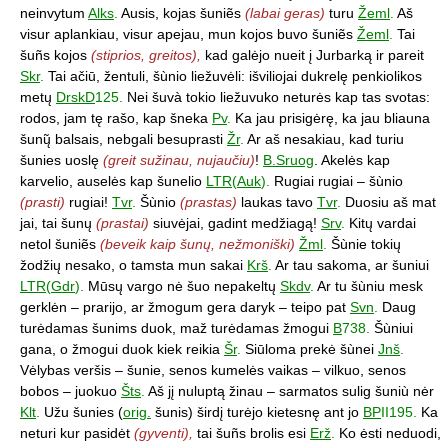
neinvytum
Alks
.
Ausis, kojas šuniẽs
(labai geras)
turu
Žeml
.
Aš
visur aplankiau, visur apejau, mun kojos buvo šuniẽs
Žeml
.
Tai
šuñs kojos
(stiprios, greitos),
kad galėjo nueit į Jurbarką ir pareit
Skr
.
Tai ačiū, žentuli, šùnio liežuvėli: išviliojai dukrelę penkiolikos
metų
DrskD
125.
Nei šuvà tokio liežuvuko neturės kap tas svotas:
rodos, jam tę rašo, kap šneka
Pv
.
Ka jau prisigėrę, ka jau bliauna
šunų̃ balsais, nebgali besuprasti
Žr
.
Ar aš nesakiau, kad turiu
šunies uoslę
(greit sužinau, nujaučiu)
!
B.Sruog
. Akelės kap
karvelio, auselės kap šunelio
LTR
(
Auk
).
Rugiai rugiai – šùnio
(prasti)
rugiai!
Tvr
.
Šùnio
(prastas)
laukas tavo
Tvr
.
Duosiu aš mat
jai, tai šunų
(prastai)
siuvėjai, gadint medžiagą!
Srv
.
Kitų vardai
netol šuniẽs
(beveik kaip šunų, nežmoniški)
Žml
.
Šùnie tokių
žodžių nesako, o tamsta mun sakai
Krš
.
Ar tau sakoma, ar šuniui
LTR
(
Gdr
).
Mūsų vargo nė šuo nepakeltų
Skdv
.
Ar tu šùniu mesk
gerklėn – prarijo, ar žmogum gera daryk – teipo pat
Svn
.
Daug
turėdamas šunims duok, maž turėdamas žmogui
B
738.
Šùniui
gana, o žmogui duok kiek reikia
Šr
.
Siūloma prekė šùnei
Jnš
.
Vėlybas veršis – šunie, senos kumelės vaikas – vilkuo, senos
bobos – juokuo
Šts
.
Aš jį nuluptą žinau – sarmatos sulig šuniù nėr
Klt
.
Užu šunies (
orig.
šunis) širdį turėjo kietesnę ant jo
BP
II195.
Ka
neturi kur pasidėt
(gyventi),
tai šuñs brolis esi
Erž
.
Ko ėsti neduodi,