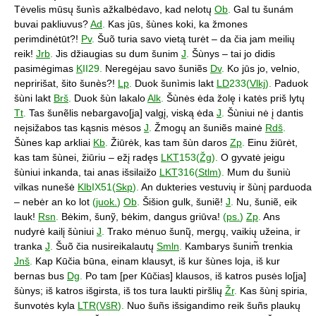
Tėvelis mūsų šunìs ažkalbėdavo, kad nelotų
Ob
.
Gal tu šunám
buvai pakliuvus?
Ad
.
Kas jūs, šùnes koki, ka žmones
perimdinėtūt?!
Pv
.
Šuõ turia savo vietą turėt – da čia jam meilių
reik!
Jrb
.
Jis džiaugias su dum šunim
J
.
Šùnys – tai jo didis
pasimėgimas
K
II29.
Neregėjau savo šuniẽs
Dv
.
Ko jūs jo, velnio,
nepririšat, šito šunès?!
Lp
.
Duok šunìmis lakt
LD
233(
Vlkj
).
Paduok
šùni lakt
Brš
.
Duok šùn lakalo
Alk
.
Šùnės ėda žolę i katės priš lytų
Tt
.
Tas šunẽlis nebargavo[ja] valgį, viską ėda
J
.
Šùniui nė į dantis
neįsižabos tas kąsnis mėsos
J
.
Žmogų an šuniẽs mainė
Rdš
.
Šùnes kap arkliai
Kb
.
Žiūrėk, kas tam šùn daros
Zp
.
Einu žiūrėt,
kas tam šùnei, žiūriu – ežį radęs
LKT
153(
Žg
).
O gyvatė jeigu
šùniui inkanda, tai anas išsilaižo
LKT
316(
Stlm
).
Mum du šuniù
vilkas nunešė
Klb
IX51(
Skp
).
An dukteries vestuvių ir šùnį parduoda
– nebėr an ko lot
(
juok.
)
Ob
.
Šišion gulk, šuniẽ!
J
.
Nu, šuniẽ, eik
lauk!
Rsn
.
Bėkim, šunỹ, bėkim, dangus griūva!
(
ps.
)
Zp
.
Ans
nudyrė kailį šùniui
J
.
Trako mėnuo šunų̃, mergų, vaikių užeina, ir
tranka
J
.
Šuõ čia nusireikalautų
Smln
.
Kambarys šunim̃ trenkia
Jnš
.
Kap Kūčia būna, einam klausyt, iš kur šùnes loja, iš kur
bernas bus
Dg
.
Po tam [per Kūčias] klausos, iš katros pusės lo[ja]
šùnys; iš katros išgirsta, iš tos tura laukti piršlių
Žr
.
Kas šùnį spiria,
šunvotės kyla
LTR
(
VšR
).
Nuo šuñs išsigandimo reik šuñs plaukų