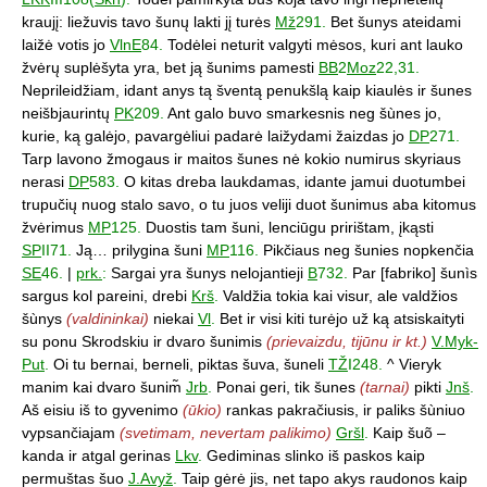
kraujį: liežuvis tavo šunų lakti jį turės
Mž
291.
Bet šunys ateidami
laižė votis jo
VlnE
84.
Todėlei neturit valgyti mėsos, kuri ant lauko
žvėrų suplėšyta yra, bet ją šunims pamesti
BB
2
Moz
22,31.
Neprileidžiam, idant anys tą šventą penukšlą kaip kiaulės ir šunes
neišbjaurintų
PK
209.
Ant galo buvo smarkesnis neg šùnes jo,
kurie, ką galėjo, pavargėliui padarė laižydami žaizdas jo
DP
271.
Tarp lavono žmogaus ir maitos šunes nė kokio numirus skyriaus
nerasi
DP
583.
O kitas dreba laukdamas, idante jamui duotumbei
trupučių nuog stalo savo, o tu juos veliji duot šunimus aba kitomus
žvėrimus
MP
125.
Duostis tam šuni, lenciūgu pririštam, įkąsti
SP
II71.
Ją… prilygina šuni
MP
116.
Pikčiaus neg šunies nopkenčia
SE
46.
|
prk.
:
Sargai yra šunys nelojantieji
B
732.
Par [fabriko] šunìs
sargus kol pareini, drebi
Krš
.
Valdžia tokia kai visur, ale valdžios
šùnys
(valdininkai)
niekai
Vl
.
Bet ir visi kiti turėjo už ką atsiskaityti
su ponu Skrodskiu ir dvaro šunimis
(prievaizdu, tijūnu ir kt.)
V.Myk-
Put
.
Oi tu bernai, berneli, piktas šuva, šuneli
TŽ
I248.
^ Vieryk
manim kai dvaro šunim̃
Jrb
.
Ponai geri, tik šunes
(tarnai)
pikti
Jnš
.
Aš eisiu iš to gyvenimo
(ūkio)
rankas pakračiusis, ir paliks šùniuo
vypsančiajam
(svetimam, nevertam palikimo)
Gršl
.
Kaip šuõ –
kanda ir atgal gerinas
Lkv
.
Gediminas slinko iš paskos kaip
permuštas šuo
J.Avyž
.
Taip gėrė jis, net tapo akys raudonos kaip