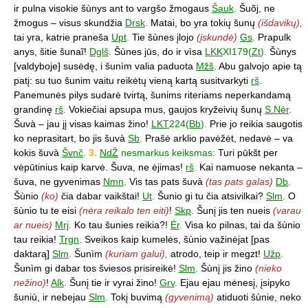
ir pulna visokie šùnys ant to vargšo žmogaus
Šauk
.
Šuõj, ne
žmogus – visus skundžia
Drsk
.
Matai, bo yra tokių šunų
(išdavikų),
tai yra, katrie praneša
Upt
.
Tie šùnes įlojo
(įskundė)
Gs
.
Prapulk
anys, šitie šunaĩ!
Dglš
.
Šùnes jūs, do ir vìsa
LKK
XI179(
Zt
).
Šùnys
[valdyboje] susėdę, i šunìm valia paduota
Mžš
.
Abu galvojo apie tą
patį: su tuo šunim vaitu reikėtų vieną kartą susitvarkyti
rš
.
Panemunės pilys sudarė tvirtą, šunims riteriams neperkandamą
grandinę
rš
.
Vokiečiai apsupa mus, gaujos kryžeivių šunų
S.Nėr
.
Šuvà – jau jį visas kaimas žino!
LKT
224(
Bb
).
Prie jo reikia saugotis
ko neprasitart, bo jis šuvà
Sb
.
Prašė arklio pavėžėt, nedavė – va
kokis šuvà
Švnč
.
3.
NdŽ
nesmarkus keiksmas:
Turi pūkšt per
vėpūtinius kaip karvė. Šuva, ne ėjimas!
rš
.
Kai namuose nekanta –
šuva, ne gyvenimas
Nmn
.
Vis tas pats šuvà
(tas pats galas)
Db
.
Šùnio
(ko)
čia dabar vaikštai!
Ut
.
Šunio gi tu čia atsivilkai?
Slm
.
O
šùnio tu te eisi
(nėra reikalo ten eiti)
!
Skp
.
Šunį jis ten nueis
(varau
ar nueis)
Mrj
.
Ko tau šunies reikia?!
Ėr
.
Visa ko pilnas, tai da šùnio
tau reikia!
Trgn
.
Sveikos kaip kumelės, šùnio važinėjat [pas
daktarą]
Slm
.
Šunìm
(kuriam galui),
atrodo, teip ir megzt!
Užp
.
Šunìm gi dabar tos šviesos prisireikė!
Slm
.
Šùnį jis žino
(nieko
nežino)
!
Alk
.
Šunį tie ir vyrai žino!
Grv
.
Ejau ejau mėnesį, įsipyko
šuniù, ir nebejau
Slm
.
Tokį buvimą
(gyvenimą)
atiduoti šùnie, neko