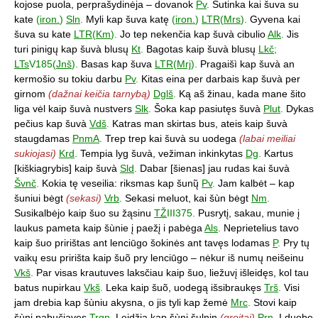
kojose puola, perprašydinėja – dovanok
Pv
.
Sutinka kai šuva su
kate
(
iron.
)
Sln
.
Myli kap šuva katę
(
iron.
)
LTR
(
Mrs
).
Gyvena kai
šuva su kate
LTR
(
Km
).
Jo tep nekenčia kap šuvà cibulio
Alk
.
Jis
turi pinigų kap šuvà blusų
Kt
.
Bagotas kaip šuvà blusų
Lkč
;
LTs
V185(
Jnš
).
Basas kap šuva
LTR
(
Mrj
).
Pragaišì kap šuvà an
kermošio su tokiu darbu
Pv
.
Kitas eina per darbais kap šuvà per
girnom
(dažnai keičia tarnybą)
Dglš
.
Ką aš žinau, kada mane šito
liga vėl kaip šuvà nustvers
Slk
.
Šoka kap pasiutęs šuvà
Plut
.
Dykas
pečius kap šuvà
Vdš
.
Katras man skirtas bus, ateis kaip šuvà
staugdamas
PnmA
.
Trep trep kai šuvà su uodega
(labai meiliai
sukiojasi)
Krd
.
Tempia lyg šuvà, vežiman inkinkytas
Dg
.
Kartus
[kiškiagrybis] kaip šuvà
Sld
.
Dabar [šienas] jau rudas kai šuvà
Švnč
.
Kokia tę veseilia: riksmas kap šunų̃
Pv
.
Jam kalbėt – kap
šuniui bėgt
(sekasi)
Vrb
.
Sekasi meluot, kai šùn bėgt
Nm
.
Susikalbėjo kaip šuo su žąsinu
TŽ
III375.
Pusrytį, sakau, munie į
laukus pameta kaip šùnie į paežį i pabėga
Als
.
Neprietelius tavo
kaip šuo pririštas ant lenciūgo šokinės ant tavęs lodamas
P
.
Pry tų
vaikų esu pririšta kaip šuõ pry lenciūgo – nėkur iš numų neišeinu
Vkš
.
Par visas krautuves laksčiau kaip šuo, liežuvį išleidęs, kol tau
batus nupirkau
Vkš
.
Leka kaip šuõ, uodegą išsibraukęs
Trš
.
Visi
jam drebia kap šùniu akysna, o jis tyli kap žemė
Mrc
.
Stovi kaip
šùnį pabučiavęs
Trgn
.
Leidžia kap šùnį šulnin
(greitai)
Prn
.
Į duobę