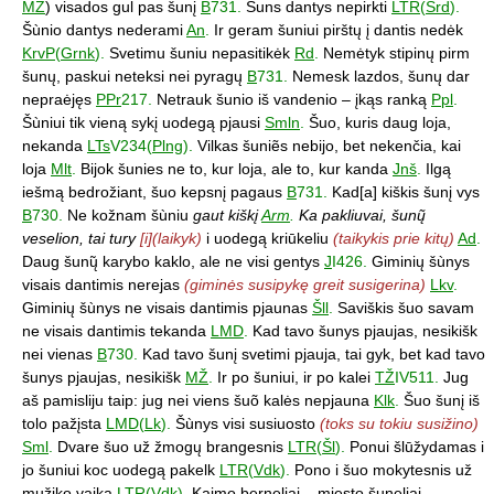
MŽ
) visados gul pas šunį
B
731.
Šuns dantys nepirkti
LTR
(
Srd
).
Šùnio dantys nederami
An
.
Ir geram šuniui pirštų į dantis nedėk
KrvP
(
Grnk
).
Svetimu šuniu nepasitikėk
Rd
.
Nemėtyk stipinų pirm
šunų, paskui neteksi nei pyragų
B
731.
Nemesk lazdos, šunų dar
nepraėjęs
PPr
217.
Netrauk šunio iš vandenio – įkąs ranką
Ppl
.
Šùniui tik vieną sykį uodegą pjausi
Smln
.
Šuo, kuris daug loja,
nekanda
LTs
V234(
Plng
).
Vilkas šuniẽs nebijo, bet nekenčia, kai
loja
Mlt
.
Bijok šunies ne to, kur loja, ale to, kur kanda
Jnš
.
Ilgą
iešmą bedrožiant, šuo kepsnį pagaus
B
731.
Kad[a] kiškis šunį vys
B
730.
Ne kožnam šùniu
gaut kiškį
Arm
.
Ka pakliuvai, šunų̃
veselion, tai tury
[i](laikyk)
i uodegą kriūkeliu
(taikykis prie kitų)
Ad
.
Daug šunų̃ karybo kaklo, ale ne visi gentys
J
I426.
Giminių šùnys
visais dantimis nerejas
(giminės susipykę greit susigerina)
Lkv
.
Giminių šùnys ne visais dantimis pjaunas
Šll
.
Saviškis šuo savam
ne visais dantimis tekanda
LMD
.
Kad tavo šunys pjaujas, nesikišk
nei vienas
B
730.
Kad tavo šunį svetimi pjauja, tai gyk, bet kad tavo
šunys pjaujas, nesikišk
MŽ
.
Ir po šuniui, ir po kalei
TŽ
IV511.
Jug
aš pamisliju taip: jug nei viens šuõ kalės nepjauna
Klk
.
Šuo šunį iš
tolo pažįsta
LMD
(
Lk
).
Šùnys visi susiuosto
(toks su tokiu susižino)
Sml
.
Dvare šuo už žmogų brangesnis
LTR
(
Šl
).
Ponui šlūžydamas i
jo šuniui koc uodegą pakelk
LTR
(
Vdk
).
Pono i šuo mokytesnis už
mužiko vaiką
LTR
(
Vdk
).
Kaimo berneliai – miesto šuneliai