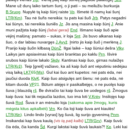
Mane už durų laiko tartum šunį, o ji pati – su meilužiu burkuoja
B.Sruog
.
Nupylė tą kaip šùnį raiste
Vp
.
Išmetė iš namų kai šunį
LTR
(
Km
).
Tau nė šuñs nereikia: tu pats kai šuõ
Jrb
.
Patys negadni
kai šùnys, tai nereikia šuniẽs
Jz
.
Jis aną masina kaip šùnį
J
.
Anie
muni pažįsta kaip šùnį
(labai gerai)
End
.
Išmano kaip šuõ apie
vėjinį malūną: pamato – sukas, ir loja
Snt
.
Jis buvo alkanas kaip
šuo, o dar labiau nuvargęs
J.Avyž
.
Įnirto jis kaip šuõ į merlėną
J
.
Prarijo kaip šuõn kilbasą
DūnŽ
.
Ilgai laikė – kap šùniui dešra
Vlkv
.
Laikys jam apsiavimas kaip šùni branktas po kaklu
Prn
.
Išvirė
srubos kaip šùnie lakalo
Skdv
.
Kantinas kaip šuo, girnas nulaižęs
LTR
(
Krž
).
Teip [greit] važiavo, ka aš kaip šuõ ant vėputiniu sėdėjau
visą laiką
LKT
65(
Ms
).
Gul kai šuo ant kupetos: nei pats ėda, nei
jaučiui duoda
KlvK
.
Kaip šuo atsigulęs ant šienu: nė pats ėda, nė
kitam duoda
VP
21.
Būtum atėjęs ir pasikalbėjęs, o ne puolęs kaip
šuva į blauzdą
rš
.
Be dviračio tai kaip šuva be uodegos
rš
.
Žmogus
kaip šuva: kai tik nejaučia lazdos, tuo ima loti
V.Krėv
.
Insilojęs kap
šuvà
Rod
.
Šuva ir an mėnulio loja
(sakoma apie žmogų, kuris
mėgsta kitus apkalbėti)
Vrn
.
Ko čia loji kaip šuva ant kiaulės!
LTR
(
Aln
).
Lindo lindo [vyras] lyg šuvà, lig surijo gyvenimą
Pnm
.
Insikandai kap šuva kaulą
(vis tą patį kalbi)
LTR
(
Grv
).
Kaip šuvà:
čia ėda, čia kanda
Šd
.
Kurgi lakstai kaip šuvà laukais?!
Kp
.
Leki kai