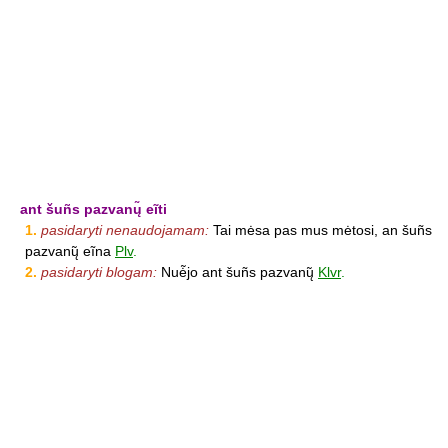
ant šuñs pazvanų̃ eĩti
1.
pasidaryti nenaudojamam:
Tai mėsa pas mus mėtosi, an šuñs
pazvanų̃ eĩna
Plv
.
2.
pasidaryti blogam:
Nuė̃jo ant šuñs pazvanų̃
Klvr
.