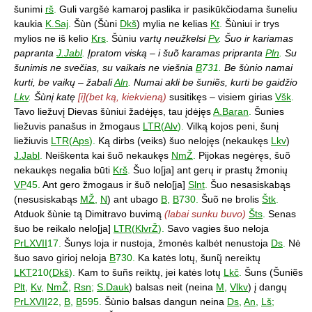
šunimi
rš
.
Guli vargšė kamaroj paslika ir pasikūkčiodama šuneliu
kaukia
K.Saj
.
Šùn (Šùni
Dkš
) mylia ne kelias
Kt
.
Šùniui ir trys
mylios ne iš kelio
Krs
.
Šùniu
vartų neužkelsi
Pv
.
Šuo ir kariamas
papranta
J.Jabl
.
Įpratom viską – i šuõ karamas pripranta
Pln
.
Su
šunimis ne svečias, su vaikais ne viešnia
B
731.
Be šùnio namai
kurti, be vaikų – žabali
Aln
.
Numai akli be šuniẽs, kurti be gaidžio
Lkv
.
Šùnį katę
[i](bet ką, kiekvieną)
susitikęs – visiem girias
Všk
.
Tavo liežuvį Dievas šùniui žadėjęs, tau įdėjęs
A.Baran
.
Šunies
liežuvis panašus in žmogaus
LTR
(
Alv
).
Vilką kojos peni, šunį
liežiuvis
LTR
(
Aps
).
Ką dirbs (veiks) šuo nelojęs (nekaukęs
Lkv
)
J.Jabl
.
Neiškenta kai šuõ nekaukęs
NmŽ
.
Pijokas negėręs, šuõ
nekaukęs negalia būti
Krš
.
Šuo lo[ja] ant gerų ir prastų žmonių
VP
45.
Ant gero žmogaus ir šuõ nelo[ja]
Slnt
.
Šuo nesasiskabąs
(nesusiskabąs
MŽ
,
N
) ant ubago
B
,
B
730.
Šuõ ne brolis
Štk
.
Atduok šùnie tą Dimitravo buvimą
(labai sunku buvo)
Šts
.
Senas
šuo be reikalo nelo[ja]
LTR
(
KlvrŽ
).
Savo vagies šuo neloja
PrLXVII
17.
Šunys loja ir nustoja, žmonės kalbėt nenustoja
Ds
.
Nė
šuo savo girioj neloja
B
730.
Ka katės lotų, šunų̃ nereiktų
LKT
210(
Dkš
).
Kam to šuñs reiktų, jei katės lotų
Lkč
.
Šuns (Šuniẽs
Plt
,
Kv
,
NmŽ
,
Rsn
;
S.Dauk
) balsas neit (neina
M
,
Vlkv
) į dangų
PrLXVII
22,
B
,
B
595.
Šùnio balsas dangun neina
Ds
,
An
,
Lš
;