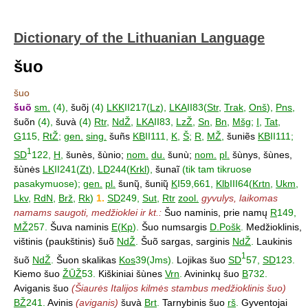
Dictionary of the Lithuanian Language
šuo
šuo
šuõ
sm.
(4),
šuõj
(4)
LKK
II217(
Lz
),
LKA
II83(
Str
,
Trak
,
Onš
),
Pns
,
šuõn
(4),
šuvà
(4)
Rtr
,
NdŽ
,
LKA
II83,
LzŽ
,
Sn
,
Bn
,
Mšg
;
I
,
Tat
,
G
115,
RtŽ
;
gen.
sing.
šuñs
KB
II111,
K
,
Š
;
R
,
MŽ
,
šuniẽs
KB
II111;
1
SD
122,
H
,
šunès, šùnio;
nom.
du.
šunù;
nom.
pl.
šùnys, šùnes,
šùnės
LK
II241(
Zt
),
LD
244(
Krkl
),
šunaĩ
(tik tam tikruose
pasakymuose);
gen.
pl.
šunų̃, šunių̃
K
I59,661,
Klb
III64(
Krtn
,
Ukm
,
Lkv
,
RdN
,
Brž
,
Rk
)
1.
SD
249,
Sut
,
Rtr
zool.
gyvulys, laikomas
namams saugoti, medžioklei ir kt.:
Šuo naminis, prie namų
R
149,
MŽ
257.
Šuva naminis
E
(
Kp
).
Šuo numsargis
D.Pošk
.
Medžioklinis,
vištinis (paukštinis) šuõ
NdŽ
.
Šuõ sargas, sarginis
NdŽ
.
Laukinis
1
šuõ
NdŽ
.
Šuon skalikas
Kos
39(Jms).
Lojikas šuo
SD
57,
SD
123.
Kiemo šuo
ŽŪŽ
53.
Kiškiniai šùnes
Vrn
.
Avininkų šuo
B
732.
Aviganis šuo
(Šiaurės Italijos kilmės stambus medžioklinis šuo)
BŽ
241.
Avinis
(aviganis)
šuvà
Brt
.
Tarnybinis šuo
rš
.
Gyventojai