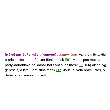
[nórs] ant šuñs mèsk (numèst)
niekam tikęs:
Vakarėly šmaikšti,
o prie darbo – tai nórs ant šùnio mèsk
Sdk
.
Metus pas motiną
padykaduoniavo, tai dabar nors ant šuns mesk
Grl
.
Kitą dieną lyg
geresnis, o kitą – ant šuñs mèsk
Erž
.
Jauni buvom bravi i mes, o
daba tai an šuniẽs numèst
Jon
.