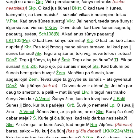
vargti su anais
Ggr
.
Vidų persikursme, šùnys netrauks
(nieko
neatsitiks)
!
Skp
.
O kad jus šùnes!
Dkšt
.
O kad tave ir šunes,
kaimynėle, su tavo maistu! – sukeikė vilkas ir nucimpino toliau
V.Piet
.
Kad tave šùnes suėstų!
Vlkv
.
Jei nenori, teėda tave šunys:
išgersiu sau vienas
V.Krėv
.
Dieve duok, kad tave šùnes sugautų,
pagautų, suėstų
Sch
108(
B
).
A kad anus šùnys pagautų!
LKT
103(
Pn
).
O kad tave šùnys užmirštų!
Krž
.
O kad tau šuõ alaus
nupirktų!
Kbr
.
Pas tokį žmogų mano sūnus tarnavo, tai kad pas jį
šùnes tarnaut!
Alv
.
Tegu aną šunaĩ, tokį vėjį, nuvartelios i trobas!
DūnŽ
.
Tegu jį šùnys, tą lytų!
Šmk
. Tegu eina po šunaĩs!
Tl
.
Eik po
šunaĩs!
Knt
,
Žlb
.
Kaip ejo, po šunais ir išejo!
Šts
.
Kad būtumi po
šunais bent girtas buvęs!
Žem
.
Mesčiau po šunais, kam
apgaulioja!
Žem
.
Tevažiuojie ta gyvybė su šunaĩs – atsigyvenau!
DūnŽ
.
Ma jį šùnys
(tiek to) –
Dievas davė ir atėmė
Ar
.
Jei būs par
daug to smetono, a palik – mat šùnys!
Lkv
.
Ir tegul nesitranko
šunys žino kur
A.Vencl
.
Šunys žino, kas ten lovoj buvo!
J.Balč
.
Šunes jį žino, kur bus padėjęs!
Grž
.
Šuvà jo nematė!
Lp
.
O šuva jį
žino…
A.Vencl
.
Šùnes žino, ar jis piktas, ar ne
Slm
.
Kurių čia šunų̃
dabar atėjai?
Š
.
Kurie gi čia šùnys, kad teip darbas nesiseka?!
Slm
.
Ar užmigai, ar kuris šuvà, kad negirdi!
Rm
.
Alpūnia
(Alfonsa)
baras, sako: – Nu kurį čia šùnį
(kas gi čia dabar)
!
LKK
IX224(
Mžš
).
Kokį šunį jis ten taip ilgai spaviedojasi?
A.Gric
.
Ko čia trinys – kurį