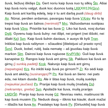
šuvà, liežiuvį iškišęs
Ds
.
Gert noriu kaip šuva nuo tų silkių
Šln
.
Ašiai
kap šuvà noriu valgyt, duok koc duonos lustą
LKK
XIII126(
Grv
).
Kaip šuvà ant karštą ėdelą, teip ir tu ant darbą puoli
(daug dirbi)
An
.
Nūnai, perdien ardamas, pavargau kaip šuva
V.Krėv
.
Ko tu tę
trepsi kap šuvà an šalnos
(nerimsti)
?
Mrc
.
Važiuodamas sustipau
kaip šuvà
Vžns
.
Prisirišė kai tas šuva
O
.
Liko kai šuvà, nosį durtas
Dglš
.
Gyvenu kaip šuvà šulny: nei išlipt, nei prigert (nei iššokt, nei
išlakt
Kp
)
Svn
.
Kaip šuvà šulnin daviaus, ir ausys tik kyši
Trgn
.
Inkliūsi kap šuvà raštynon – sčiaudėsi [ištekėjusi už prasto vyro]
Švnč
.
Duok, bobel, rublį, bala nematę – aš įpuoliau kaip šuvà
markon
Slm
.
Dairosi kaip šuva rugiuose
KrvP
(
Vlk
).
Guli kap šuvà
kanapėse
Kt
.
Rangos kaip šuvà ant girnų
Slk
.
Pakliuvo kai šuvà an
girnų
(į sunkią padėtį)
Krok
.
Nakvojo kaip šuvà ant girnų
(nepatogiai)
Krs
.
Ko inkšti kaip šuvà po girnom?!
Zr
.
Ko sėdi kaip
šuvà ant akėčių
(susirangęs)
?!
Pn
.
Kai šuvà an šieno: nei pats
ėda, nei kitam duoda
Rs
.
Ale ir šitas kap šuvà, muilą suėdęs
(nejaukiai jaučiasi)
Pv
.
Prarijai kaip šuvà muilą (mašalą
Ds
)
(nekramtęs, greitai)
Svn
.
Apsilaižė kai šuva, muilą prarijęs
LMD
(
Šl
).
Prarijo kap šuva musę
Gž
.
Neviriau nieko, maitinuosi tik
kap šuvà musėm
Plv
.
Neduok daug – išknis kai kiaulė; duok mažai
– išlaižis kai šuva
An
.
Praslakęs kap šuvà
Pv
.
[Girtuoklis] kap šuvà