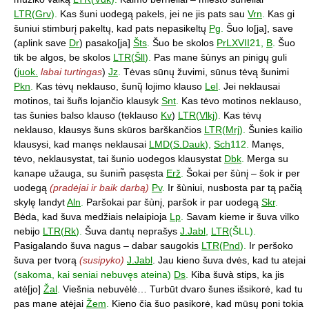
LTR
(
Grv
).
Kas šuni uodegą pakels, jei ne jis pats sau
Vrn
.
Kas gi
šuniui stimburį pakeltų, kad pats nepasikeltų
Pg
.
Šuo lo[ja], save
(aplink save
Dr
) pasako[ja]
Šts
.
Šuo be skolos
PrLXVII
21,
B
.
Šuo
tik be algos, be skolos
LTR
(
Šll
).
Pas mane šùnys an pinigų guli
(
juok.
labai turtingas
)
Jz
.
Tėvas sūnų žuvimi, sūnus tėvą šunimi
Pkn
.
Kas tėvų neklauso, šunų̃ lojimo klauso
Lel
.
Jei neklausai
motinos, tai šuñs lojančio klausyk
Snt
.
Kas tėvo motinos neklauso,
tas šunies balso klauso (teklauso
Kv
)
LTR
(
Vlkj
).
Kas tėvų
neklauso, klausys šuns skūros barškančios
LTR
(
Mrj
).
Šunies kailio
klausysi, kad manęs neklausai
LMD
(
S.Dauk
),
Sch
112.
Manęs,
tėvo, neklausystat, tai šunio uodegos klausystat
Dbk
.
Merga su
kanape užauga, su šunim̃ pasęsta
Erž
.
Šokai per šùnį – šok ir per
uodegą
(pradėjai ir baik darbą)
Pv
.
Ir šùniui, nusbosta par tą pačią
skylę landyt
Aln
.
Paršokai par šùnį, paršok ir par uodegą
Skr
.
Bėda, kad šuva medžiais nelaipioja
Lp
.
Savam kieme ir šuva vilko
nebijo
LTR
(
Rk
).
Šuva dantų neprašys
J.Jabl
,
LTR
(ŠLL).
Pasigalando šuva nagus – dabar saugokis
LTR
(
Pnd
).
Ir peršoko
šuva per tvorą
(susipyko)
J.Jabl
. Jau kieno šuva dvės, kad tu atejai
(sakoma, kai seniai nebuvęs ateina)
Ds
.
Kiba šuvà stips, ka jis
atė[jo]
Žal
.
Viešnia nebuvėlė… Turbūt dvaro šunes išsikorė, kad tu
pas mane atėjai
Žem
.
Kieno čia šuo pasikorė, kad mūsų poni tokia