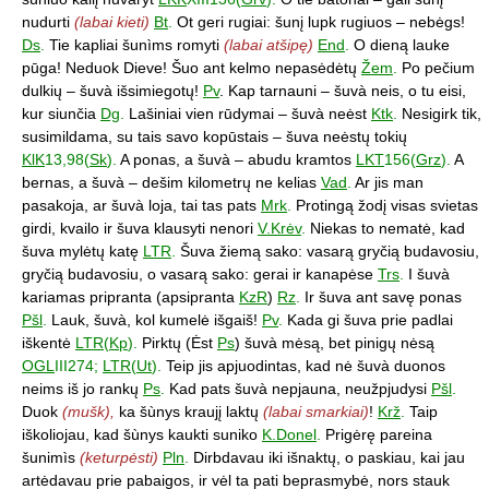
nudurti
(labai kieti)
Bt
.
Ot geri rugiai: šunį lupk rugiuos – nebėgs!
Ds
.
Tie kapliai šunìms romyti
(labai atšipę)
End
.
O dieną lauke
pūga! Neduok Dieve! Šuo ant kelmo nepasėdėtų
Žem
.
Po pečium
dulkių – šuvà išsimiegotų!
Pv
. Kap tarnauni – šuvà neis, o tu eisi,
kur siunčia
Dg
.
Lašiniai vien rūdymai – šuvà neėst
Ktk
.
Nesigirk tik,
susimildama, su tais savo kopūstais – šuva neėstų tokių
KlK
13,98(
Sk
).
A ponas, a šuvà – abudu kramtos
LKT
156(
Grz
).
A
bernas, a šuvà – dešim kilometrų ne kelias
Vad
.
Ar jis man
pasakoja, ar šuvà loja, tai tas pats
Mrk
.
Protingą žodį visas svietas
girdi, kvailo ir šuva klausyti nenori
V.Krėv
.
Niekas to nematė, kad
šuva mylėtų katę
LTR
.
Šuva žiemą sako: vasarą gryčią budavosiu,
gryčią budavosiu, o vasarą sako: gerai ir kanapėse
Trs
.
I šuvà
kariamas pripranta (apsipranta
KzR
)
Rz
.
Ir šuva ant savę ponas
Pšl
.
Lauk, šuvà, kol kumelė išgaiš!
Pv
.
Kada gi šuva prie padlai
iškentė
LTR
(
Kp
).
Pirktų (Ėst
Ps
) šuvà mėsą, bet pinigų nėsą
OGL
III274;
LTR
(
Ut
).
Teip jis apjuodintas, kad nė šuvà duonos
neims iš jo rankų
Ps
.
Kad pats šuvà nepjauna, neužpjudysi
Pšl
.
Duok
(mušk),
ka šùnys kraujį laktų
(labai smarkiai)
!
Krž
.
Taip
iškoliojau, kad šùnys kaukti suniko
K.Donel
.
Prigėrę pareina
šunimìs
(keturpėsti)
Pln
.
Dirbdavau iki išnaktų, o paskiau, kai jau
artėdavau prie pabaigos, ir vėl ta pati beprasmybė, nors stauk