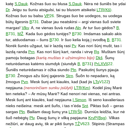
katę
S.Dauk
.
Kožnas šuo su blusa
S.Dauk
.
Nėra nė šuniẽs be ydai
Dr
.
Jeigu su šuniu atsigulsi, tai su blusom atsikelsi
LTR
(
Kš
).
Kožnas šuo su balsu
VP
26.
Strugas šuo be uodegos, su uodega
būtų ilgesnis
B
731.
Dabar jau neatskirsi – argi vienas šuõ sviete
margas!
Vlkv
.
A, ne vienas šuvà rudas
Aln
.
Ar tur šuo gėdos?
B
,
B
731,
MŽ
.
Kada šuo gėdos turėjęs?
B
730.
Imdamas sakalo akis
tur, atduodamas – šuns
B
730.
Ir šuo kelia koją į svodbą
B
,
B
731.
Norėk šunès užgaut, tai ir lazdą rasi
Pv
.
Kas nori šùnį mušt, tas i
lazdą randa
Prn
.
Kas nori šùnį kart, randa i virvę
Rg
.
Muštam šùnį
pamoju botagas
(kartą muštas ir užsimojimo bijo)
Dkš
.
Šunų
neturėdamas katėms siumdyk (siundyk
B
,
B
731
)
PrLXVII
22.
Šuniẽs neturėdamas ir ožka siundo
Pln
.
Paskutinį šunys pjauja
B
730.
Žmogus ažu šùnį gajesnis
Strn
.
Šuõn to nepadaro, ką
žmogus
Pvn
.
Mesk šunį ant kiaulės, kad (kad jis
LTs
V122
)
nepjauna
(nenorinčiam sunku įsiūlyti)
LTR
(
Km
).
Kodėl jūsų Marė
ten neteka? – Ar mūsų Marė? Kad nenori nei vienas, nei antras.
Mesk šunį ant kiaulės, kad nepjauna
I.Simon
.
Iš seno kavalieriaus
nieks neišeina: mesk ant šuñs, i tas n'ėda
Snt
.
Piktas šuõ – geras
sargas
Pln
.
Bailiam daug šunų yra
LTR
(
Šl
).
Durniùs leidžia, kur nė
šuõ nebėgtų
Plv
.
Daug šunų ir vilką papjauna
KrvP
(
Bsg
).
Vilkas
nežiūri, ar daug avių, tik ar pikti šunys
TŽ
V623.
Stipinis (Strampas