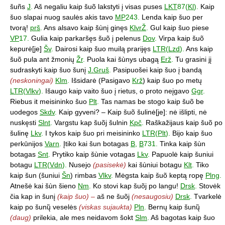
šuñs
J
.
Aš negaliu kaip šuõ lakstyti į visas puses
LKT
87(
Kl
).
Kaip
šuo slapai nuog saulės akis tavo
MP
243.
Lenda kaip šuo per
tvorą!
prš
.
Ans alsavo kaip šùnį ginęs
KlvrŽ
.
Gul kaip šuo piese
VP
17.
Gulia kaip parkaršęs šuõ į pelenus
Dov
.
Virpa kaip šuõ
kepurė[je]
Šv
.
Dairosi kaip šuo muilą prarijęs
LTR
(
Lzd
).
Ans kaip
šuõ pula ant žmonių
Žr
.
Puola kai šùnys ubagą
Erž
.
Tu grasini jį
sudraskyti kaip šuo šunį
J.Gruš
.
Pasipuošei kaip šuo į bandą
(neskoningai)
Klm
.
Išsidarė (Pasigavo
Krž
) kaip šuo po metų
LTR
(
Vlkv
).
Išaugo kaip vaito šuo į rietus, o proto neįgavo
Ggr
.
Riebus it meisininko šuo
Plt
.
Tas namas be stogo kaip šuõ be
uodegos
Skdv
.
Kaip gyveni? – Kaip šuõ šulinė[je]: nė išlipti, nė
nuskęsti
Slnt
.
Vargstu kap šuõj šulnin
Kpč
.
Raškažijaus kaip šuõ po
šulinę
Lkv
.
I tykos kaip šuo pri meisininko
LTR
(
Plt
).
Bijo kaip šuo
perkūnijos
Varn
.
Įtiko kai šun botagas
B
,
B
731.
Tinka kaip šùn
botagas
Snt
.
Prytiko kaip šùnie votagas
Lkv
.
Papuolė kaip šuniui
botagu
LTR
(
Vdn
).
Nusejo
(pasisekė)
kai šùniui botagu
Klt
.
Tiko
kaip šun (šuniui
Šn
) rimbas
Vlkv
.
Mėgsta kaip šuõ keptą ropę
Plng
.
Atnešė kai šùn šieno
Nm
.
Ko stovi kap šuõj po langu!
Drsk
.
Stovėk
čia kap in šunį
(kaip šuo) –
aš ne šuõj
(nesaugosiu)
Drsk
.
Tvarkelė
kaip po šunų̃ veselės
(viskas sujaukta)
Pln
.
Bernų kaip šunų̃
(daug)
prilekia, ale mes neidavom šokt
Slm
.
Aš bagotas kaip šuo