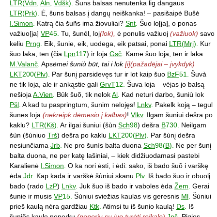
LTR
(
Vdn
,
Aln
,
Vdšk
).
Šuns balsas nenutenka lig dangaus
LTR
(
Prk
).
Ė, šuns balsas į dangų neiškanka! – pasišaipė Bušė
I.Simon
.
Katrą čia šuñs ima žiovuliai?
Snt
.
Šuo lo[ja], o ponas
važiuo[ja]
VP
45.
Tu, šunél, loj
(lok),
ė ponulis važiuoj
(važiuok)
savo
keliu
Prng
.
Eik, šunie, eik, uodega, eik patsai, ponai
LTR
(
Mrj
).
Kur
šuo laka, ten (čia
Lpn
117
) ir loja
Gsč
.
Kame šuo loja, ten ir laka
M.Valanč
.
Aps
ėmei šuniù būt, tai i lok
[i](pažadėjai – įvykdyk)
LKT
200(
Plv
).
Par šunį parsidevęs tur ir lot kaip šuo
BzF
51.
Šuvà
ne tik loja, ale ir ankąstie gali
GrvT
12.
Šuva loja – vėjas jo balsą
nešioja
A.Vien
.
Būk šuõ, tik nelok
Al
.
Kad neturi darbo, šuniù lok
Pšl
.
A kad tu paspringtum, šunim nelojęs!
Lnkv
.
Pakelk koją – tegul
šunes loja
(nekreipk dėmesio į kalbas)
!
Vlkv
.
Ilgam šuniui dešra po
kaklu?
LTR
(
Kš
).
Ar ilgai šuniui (šùn
Sch
98
) dešra
B
730.
Neilgam
šùn (šùniuo
Trš
) dešra po kaklu
LKT
200(
Plv
).
Par šùnį dešra
nesiunčiama
Jrb
.
Ne pro šunìs balta duona
Sch
98(
B
).
Ne per šunį
balta duona, ne per katę lašiniai, – kiek didžiuodamasi pastebi
Karalienė
I.Simon
.
O ka nori ėsti, i ėdi: sako, iš bado šuõ i varškę
ėda
Jdr
.
Kap kada ir varškė šùniui skanu
Plv
.
Iš bado šuo ir obuolį
bado (rado
LzP
)
Lnkv
.
Juk šuo iš bado ir vaboles ėda
Žem
.
Gerai
šunie ir musis
VP
15.
Šùniui sviežias kaulas vis geresnis
Ml
.
Šùniui
prieš kaulą nėra gardžiau
Ktk
.
Atimsi tu iš šunio kaulą!
Ds
.
Iš
šuniẽs kaulo neperku
(nenoriu su juo turėti reikalo)
Jnš
.
Pigios