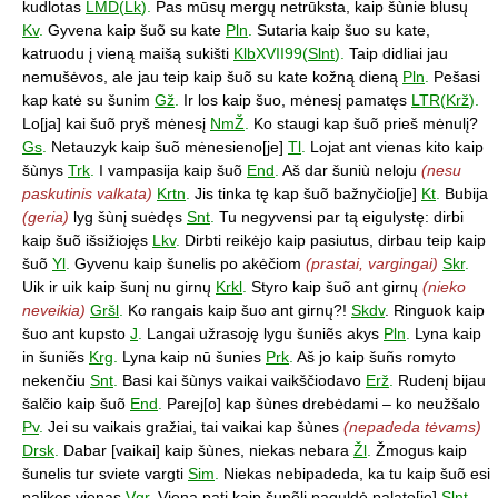
kudlotas
LMD
(
Lk
).
Pas mūsų mergų netrūksta, kaip šùnie blusų
Kv
.
Gyvena kaip šuõ su kate
Pln
.
Sutaria kaip šuo su kate,
katruodu į vieną maišą sukišti
Klb
XVII99(
Slnt
).
Taip didliai jau
nemušėvos, ale jau teip kaip šuõ su kate kožną dieną
Pln
.
Pešasi
kap katė su šunim
Gž
.
Ir los kaip šuo, mėnesį pamatęs
LTR
(
Krž
).
Lo[ja] kai šuõ pryš mėnesį
NmŽ
.
Ko staugi kap šuõ prieš mėnulį?
Gs
.
Netauzyk kaip šuõ mėnesieno[je]
Tl
.
Lojat ant vienas kito kaip
šùnys
Trk
.
I vampasija kaip šuõ
End
.
Aš dar šuniù neloju
(nesu
paskutinis valkata)
Krtn
.
Jis tinka tę kap šuõ bažnyčio[je]
Kt
.
Bubija
(geria)
lyg šùnį suėdęs
Snt
.
Tu negyvensi par tą eigulystę: dirbi
kaip šuõ išsižiojęs
Lkv
.
Dirbti reikėjo kaip pasiutus, dirbau teip kaip
šuõ
Yl
.
Gyvenu kaip šunelis po akėčiom
(prastai, vargingai)
Skr
.
Uik ir uik kaip šunį nu girnų
Krkl
.
Styro kaip šuõ ant girnų
(nieko
neveikia)
Gršl
.
Ko rangais kaip šuo ant girnų?!
Skdv
. Ringuok kaip
šuo ant kupsto
J
.
Langai užrasoję lygu šuniẽs akys
Pln
.
Lyna kaip
in šuniẽs
Krg
.
Lyna kaip nū šunies
Prk
.
Aš jo kaip šuñs romyto
nekenčiu
Snt
.
Basi kai šùnys vaikai vaikščiodavo
Erž
.
Rudenį bijau
šalčio kaip šuõ
End
.
Parej[o] kap šùnes drebėdami – ko neužšalo
Pv
.
Jei su vaikais gražiai, tai vaikai kap šùnes
(nepadeda tėvams)
Drsk
.
Dabar [vaikai] kaip šùnes, niekas nebara
Žl
.
Žmogus kaip
šunelis tur sviete vargti
Sim
.
Niekas nebipadeda, ka tu kaip šuõ esi
palikęs vienas
Vgr
.
Vieną patį kaip šunẽlį paguldė palato[je]
Slnt
.