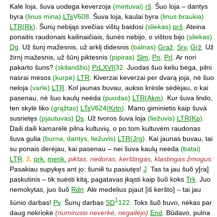
Kalė loja, šuva uodega keverzoja
(mintuvai)
rš
.
Šuo loja – dantys
byra
(linus mina)
LTs
V608.
Šuva loja, kaulai byra
(linus braukia)
LTR
(
Rk
).
Šunų nebijąs svečias vištų baidosi
(sliekas)
prš
.
Ateina
ponaitis raudonais kailinaičiais, šunès nebijo, o vištos bijo
(sliekas)
Dg
.
Už šunį mažesnis, už arklį didesnis
(balnas)
Graž
,
Srv
,
Grž
.
Už
žirnį mažesnis, už šūnį piktesnis
(pipiras)
Slm
,
Pn
,
Prl
.
Ar nori
pakarto šuns?
(skilandžio)
PrLXVII
32.
Juodas šuo keliu bėga, pilni
nasrai mėsos
(kurpė)
LTR
.
Kiverzai keverzai per dvarą joja, nė šuo
neloja
(varlė)
LTR
.
Kol jaunas buvau, aukso krėsle sėdėjau, o kai
pasenau, nė šuo kaulų neėda
(puodas)
LTR
(
Akm
).
Kur šuva lindo,
ten skylė liko
(grąžtas)
LTs
V624(
Krtn
).
Mano giminietis kaip šuvà
susrietęs
(pjautuvas)
Ds
.
Už tvoros šuva loja
(liežuvis)
LTR
(
Kp
).
Daili daili kamarėlė pilna kultuvių, o po tom kultuvėm raudonas
šuva gulia
(burna, dantys, liežuvis)
LTR
(
Jrg
).
Kai jaunas buvau, tai
su ponais derėjau, kai pasenau – nei šuva kaulų neėda
(batai)
LTR
.
2.
prk.
menk.
piktas, nedoras, kerštingas, klastingas žmogus:
Pasakiau supykęs ant jo: šuniẽ tu pasiutęs!
J
.
Tas ta jau šuõ y[ra]
paskutinis – tik suėsti kitą, pagatavas įkąsti kaip šuõ koks
Trk
.
Juo
nemokytas, juo šuõ
Rdn
.
Ale medelius pjaut [iš keršto] – tai jau
1
šùnio darbas!
Pv
.
Šunų darbas
SD
122.
Toks šuõ buvo, nėkas par
daug nekriokė
(numirusio neverkė, negailėjo)
End
.
Būdavo, pulna