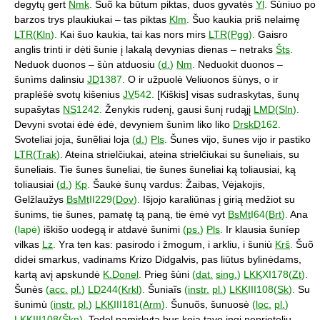
degytų gert
Nmk
.
Šuõ ka būtum piktas, duos gyvatės
Yl
.
Šùniuo po
barzos trys plaukiukai – tas piktas
Klm
.
Šuo kaukia priš nelaimę
LTR
(
Kln
).
Kai šuo kaukia, tai kas nors mirs
LTR
(
Pgg
).
Gaisro
anglis trinti ir dėti šunie į lakalą devynias dienas – netraks
Šts
.
Neduok duonos – šùn atduosiu
(
d.
)
Nm
.
Neduokit duonos –
šunìms dalinsiu
JD
1387.
O ir užpuolė Veliuonos šùnys, o ir
praplėšė svotų kišenius
JV
542.
[Kiškis] visas sudraskytas, šunų
supašytas
NS
1242.
Ženykis rudenį, gausi šunį rudąjį
LMD
(
Sln
).
Devyni svotai ėdė ėdė, devyniem šunìm liko liko
DrskD
162.
Svoteliai joja, šunẽliai loja
(
d.
)
Pls
.
Šunes vijo, šunes vijo ir pastiko
LTR
(
Trak
).
Ateina strielčiukai, ateina strielčiukai su šuneliais, su
šuneliais. Tie šunes šuneliai, tie šunes šuneliai ką toliausiai, ką
toliausiai
(
d.
)
Kp
.
Šaukė šunų vardus: Žaibas, Vėjakojis,
Gelžlaužys
BsMt
II229(
Dov
).
Išjojo karaliūnas į girią medžiot su
šunims, tie šunes, pamatę tą paną, tie ėmė vyt
BsMt
I64(
Brt
).
Ana
(lapė)
iškišo uodegą ir atdavė šunimi
(
ps.
)
Pls
.
Ir klausia šuníep
vilkas
Lz
.
Yra ten kas: pasirodo i žmogum, i arkliu, i šuniù
Krš
.
Šuõ
didei smarkus, vadinams Krizo Didgalvis, pas liūtus bylinėdams,
kartą avį apskundė
K.Donel
.
Prieg šùni
(
dat.
sing.
)
LKK
XI178(
Zt
).
Šunès
(
acc.
pl.
)
LD
244(
Krkl
).
Šuniaĩs
(
instr.
pl.
)
LKK
III108(
Sk
).
Su
šunimù
(
instr.
pl.
)
LKK
III181(
Arm
).
Šunuõs, šunuosè
(
loc.
pl.
)
LKK
III108(
Škn
).
Todel pamirkyta bus koja tavo ingi neprietelių