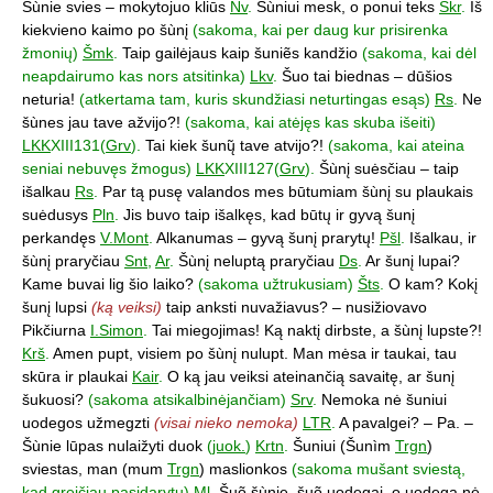
Šùnie svies – mokytojuo kliūs
Nv
.
Šùniui mesk, o ponui teks
Skr
.
Iš
kiekvieno kaimo po šùnį
(sakoma, kai per daug kur prisirenka
žmonių)
Šmk
.
Taip gailėjaus kaip šuniẽs kandžio
(sakoma, kai dėl
neapdairumo kas nors atsitinka)
Lkv
.
Šuo tai biednas – dūšios
neturia!
(atkertama tam, kuris skundžiasi neturtingas esąs)
Rs
.
Ne
šùnes jau tave ažvijo?!
(sakoma, kai atėjęs kas skuba išeiti)
LKK
XIII131(
Grv
).
Tai kiek šunų̃ tave atvijo?!
(sakoma, kai ateina
seniai nebuvęs žmogus)
LKK
XIII127(
Grv
).
Šùnį suėsčiau – taip
išalkau
Rs
.
Par tą pusę valandos mes būtumiam šùnį su plaukais
suėdusys
Pln
.
Jis buvo taip išalkęs, kad būtų ir gyvą šunį
perkandęs
V.Mont
.
Alkanumas – gyvą šunį prarytų!
Pšl
.
Išalkau, ir
šùnį praryčiau
Snt
,
Ar
.
Šùnį neluptą praryčiau
Ds
.
Ar šunį lupai?
Kame buvai lig šio laiko?
(sakoma užtrukusiam)
Šts
.
O kam? Kokį
šunį lupsi
(ką veiksi)
taip anksti nuvažiavus? – nusižiovavo
Pikčiurna
I.Simon
.
Tai miegojimas! Ką naktį dirbste, a šùnį lupste?!
Krš
.
Amen pupt, visiem po šùnį nulupt. Man mėsa ir taukai, tau
skūra ir plaukai
Kair
.
O ką jau veiksi ateinančią savaitę, ar šunį
šukuosi?
(sakoma atsikalbinėjančiam)
Srv
.
Nemoka nė šuniui
uodegos užmegzti
(visai nieko nemoka)
LTR
.
A pavalgei? – Pa. –
Šùnie lūpas nulaižyti duok
(
juok.
)
Krtn
.
Šuniui (Šunìm
Trgn
)
sviestas, man (mum
Trgn
) maslionkos
(sakoma mušant sviestą,
kad greičiau pasidarytų)
Ml
.
Šuõ šùnie, šuõ uodegai, o uodega nė