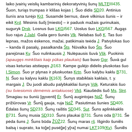
laiko įvairių veislių kambarinių dekoratyvinių šunų
MLTE
III435.
Šuon, turiąs trumpas ir klišas kojas
I
.
Šuo didis
SD
20.
Antinius
šunìs ana turėjo
Krž
.
Susamdė bernus, davė vilkinius šunis – ir
eikit
Krd
.
Mėsinis šuõj [miesto] – ir paduok mažais gurinukais,
suguryk
Drsk
.
Losnus šuo
LKG
I567.
Uoslus šuo
LKG
I567.
Augąs
šuo rajus
J.Jabl
.
Gaila gero šunès
Vlk
.
Nelabas šuõ
K
.
Tas šuo
lepnas, mažos ėskenos, mažai, patikimais teėda
J
.
Patvylokas šuo
– kanda iš pasalų, pasalkanda
Šts
.
Nūvalka šuo
Šts
.
Šuo
parejūnas
Kv
.
Šuo nulinkausis
J
.
Nulėpausis šuvà
Všk
.
Puokinis
(apaugęs minkštais kaip pūkas plaukais)
šuo buvo
Ggr
.
Šuvà gul
visas keturias atstiepęs
J
I163.
Kampe gulėjo didelis pluskotas šuo
I.Simon
.
Šuo yr plynas ir pluskuotas
Krtn
.
Šuo kalybu kaklu
B
731,
N
.
Šuo su kalyvu kaklu
[
K
163].
Šunys stabiklais kaklais, t. y.
margais
J
.
Du juodi abudu palybkakliai šunys
Vdk
.
Keturakis šuo
(su šviesiomis dėmėmis antakiuose)
Vkš
.
Kiaušėdis šuõ
Ms
,
Slnt
.
Smagiau su šuniù [gyventi]
Ėr
.
Šunų̃ augintojas
NdŽ
.
Šunų
prižiūrovas
Vr
.
Šunų̃ gauja, ruja
NdŽ
.
Pasiutimas šunies
SD
405.
Ėdalas šunų
SD
233.
Šunų raištis
SD
345,
Sut
.
Šuns aplinkkaklis
B
731.
Šunų musia
SD
310.
Šuns plaukai
B
731.
Šuns oda
B
731.
Še
pėda šuns
J
.
Šuns būda
ŽŪŽ
22.
Šunų maras
rš
.
Išgirdo šuniẽs
balsą i suprato, ka to[je] pusė[je] y[ra] numai
LKT
109(
Kv
).
Šuniẽs